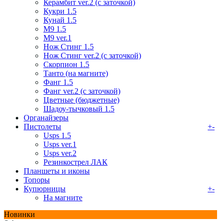
Керамбит ver.2 (с заточкой)
Кукри 1.5
Кунай 1.5
М9 1.5
М9 ver.1
Нож Стинг 1.5
Нож Стинг ver.2 (с заточкой)
Скорпион 1.5
Танто (на магните)
Фанг 1.5
Фанг ver.2 (с заточкой)
Цветные (бюджетные)
Шадоу-тычковый 1.5
Органайзеры
Пистолеты
+
-
Usps 1.5
Usps ver.1
Usps ver.2
Резинкострел ЛАК
Планшеты и иконы
Топоры
Купюрницы
+
-
На магните
Новинки