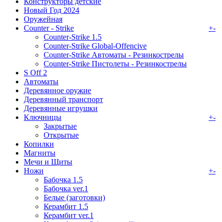
Конструкторы детские
Новый Год 2024
Оружейная
Counter - Strike
+
-
Counter-Strike 1.5
Counter-Strike Global-Offencive
Counter-Strike Автоматы - Резинкострелы
Counter-Strike Пистолеты - Резинкострелы
S Off 2
Автоматы
Деревянное оружие
Деревянный транспорт
Деревянные игрушки
Ключницы
+
-
Закрытые
Открытые
Копилки
Магниты
Мечи и Щиты
Ножи
+
-
Бабочка 1.5
Бабочка ver.1
Белые (заготовки)
Керамбит 1.5
Керамбит ver.1