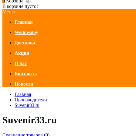
0
Корзина:
0р.
В корзине пусто!
Меню
Главная
Wednesday
Доставка
Акции
О нас
Контакты
Новости
Главная
Производители
Suvenir33.ru
Suvenir33.ru
Сравнение товаров (0)