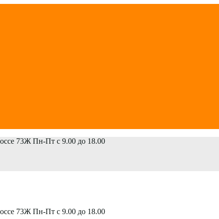
шоссе 73Ж
Пн-Пт с 9.00 до 18.00
шоссе 73Ж
Пн-Пт с 9.00 до 18.00