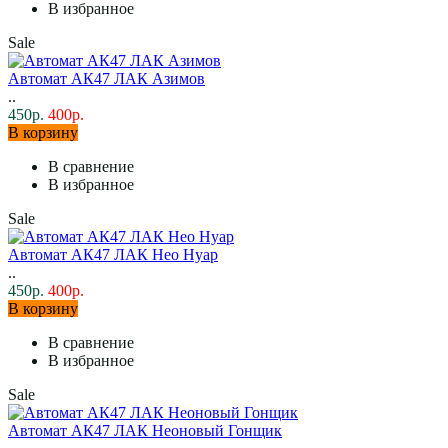
В избранное
Sale
Автомат АК47 ЛАК Азимов
..
450р.
400р.
В корзину
В сравнение
В избранное
Sale
Автомат АК47 ЛАК Нео Нуар
..
450р.
400р.
В корзину
В сравнение
В избранное
Sale
Автомат АК47 ЛАК Неоновый Гонщик