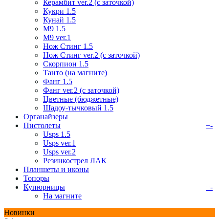
Керамбит ver.2 (с заточкой)
Кукри 1.5
Кунай 1.5
М9 1.5
М9 ver.1
Нож Стинг 1.5
Нож Стинг ver.2 (с заточкой)
Скорпион 1.5
Танто (на магните)
Фанг 1.5
Фанг ver.2 (с заточкой)
Цветные (бюджетные)
Шадоу-тычковый 1.5
Органайзеры
Пистолеты
+
-
Usps 1.5
Usps ver.1
Usps ver.2
Резинкострел ЛАК
Планшеты и иконы
Топоры
Купюрницы
+
-
На магните
Новинки