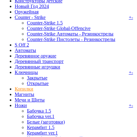
Конструкторы детские
Новый Год 2024
Оружейная
Counter - Strike
+
-
Counter-Strike 1.5
Counter-Strike Global-Offencive
Counter-Strike Автоматы - Резинкострелы
Counter-Strike Пистолеты - Резинкострелы
S Off 2
Автоматы
Деревянное оружие
Деревянный транспорт
Деревянные игрушки
Ключницы
+
-
Закрытые
Открытые
Копилки
Магниты
Мечи и Щиты
Ножи
+
-
Бабочка 1.5
Бабочка ver.1
Белые (заготовки)
Керамбит 1.5
Керамбит ver.1