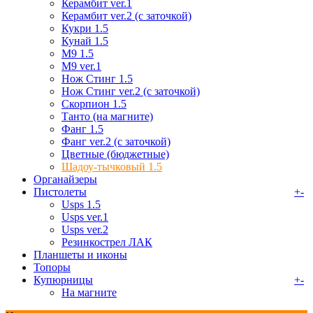
Керамбит ver.1
Керамбит ver.2 (с заточкой)
Кукри 1.5
Кунай 1.5
М9 1.5
М9 ver.1
Нож Стинг 1.5
Нож Стинг ver.2 (с заточкой)
Скорпион 1.5
Танто (на магните)
Фанг 1.5
Фанг ver.2 (с заточкой)
Цветные (бюджетные)
Шадоу-тычковый 1.5
Органайзеры
Пистолеты
+
-
Usps 1.5
Usps ver.1
Usps ver.2
Резинкострел ЛАК
Планшеты и иконы
Топоры
Купюрницы
+
-
На магните