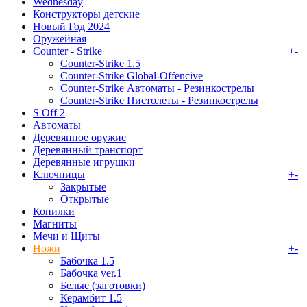
Wednesday
Конструкторы детские
Новый Год 2024
Оружейная
Counter - Strike
+
-
Counter-Strike 1.5
Counter-Strike Global-Offencive
Counter-Strike Автоматы - Резинкострелы
Counter-Strike Пистолеты - Резинкострелы
S Off 2
Автоматы
Деревянное оружие
Деревянный транспорт
Деревянные игрушки
Ключницы
+
-
Закрытые
Открытые
Копилки
Магниты
Мечи и Щиты
Ножи
+
-
Бабочка 1.5
Бабочка ver.1
Белые (заготовки)
Керамбит 1.5