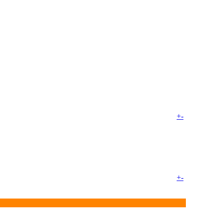
+
-
+
-