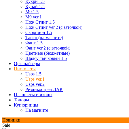
Кукри 1.5
Кунай 1.5
М9 1.5
М9 ver.1
Нож Стинг 1.5
Нож Стинг ver.2 (с заточкой)
Скорпион 1.5
Танто (на магните)
Фанг 1.5
Фанг ver.2 (с заточкой)
Цветные (бюджетные)
Шадоу-тычковый 1.5
Органайзеры
Пистолеты
Usps 1.5
Usps ver.1
Usps ver.2
Резинкострел ЛАК
Планшеты и иконы
Топоры
Купюрницы
На магните
Новинки
Sale