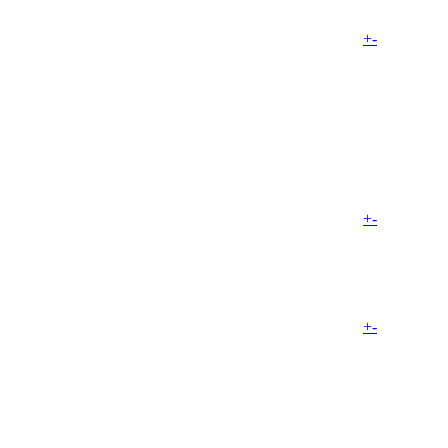
+
-
+
-
+
-