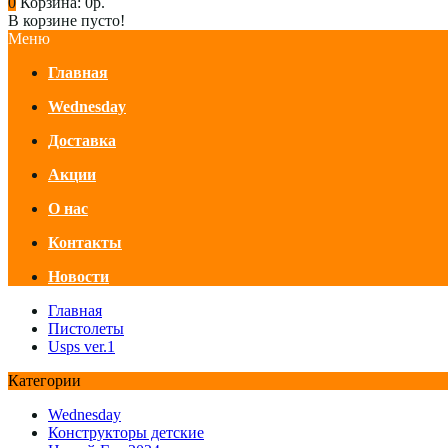
0
Корзина:
0р.
В корзине пусто!
Меню
Главная
Wednesday
Доставка
Акции
О нас
Контакты
Новости
Главная
Пистолеты
Usps ver.1
Категории
Wednesday
Конструкторы детские