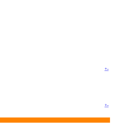
+
-
+
-