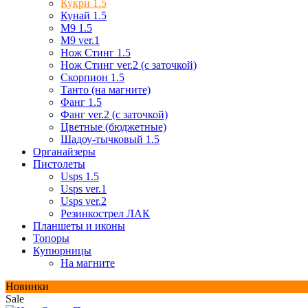
Кукри 1.5
Кунай 1.5
М9 1.5
М9 ver.1
Нож Стинг 1.5
Нож Стинг ver.2 (с заточкой)
Скорпион 1.5
Танто (на магните)
Фанг 1.5
Фанг ver.2 (с заточкой)
Цветные (бюджетные)
Шадоу-тычковый 1.5
Органайзеры
Пистолеты
Usps 1.5
Usps ver.1
Usps ver.2
Резинкострел ЛАК
Планшеты и иконы
Топоры
Купюрницы
На магните
Новинки
Sale