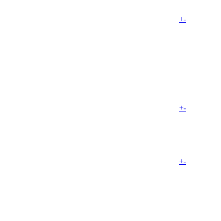
+
-
+
-
+
-