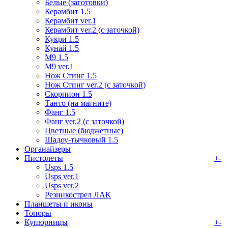
Белые (заготовки)
Керамбит 1.5
Керамбит ver.1
Керамбит ver.2 (с заточкой)
Кукри 1.5
Кунай 1.5
М9 1.5
М9 ver.1
Нож Стинг 1.5
Нож Стинг ver.2 (с заточкой)
Скорпион 1.5
Танто (на магните)
Фанг 1.5
Фанг ver.2 (с заточкой)
Цветные (бюджетные)
Шадоу-тычковый 1.5
Органайзеры
Пистолеты
+
-
Usps 1.5
Usps ver.1
Usps ver.2
Резинкострел ЛАК
Планшеты и иконы
Топоры
Купюрницы
+
-